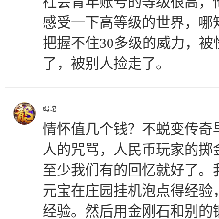
社会青年账号的等级很高，
感受一下高等级的世界，哪
把握不住30多级的威力，
了，被别人捡走了。
蝎蛇
情怀值几个钱？不蜕变传奇
人的咒骂，人民币玩家的掷
至少我们有的回忆就好了。
元宝在庄园挂机泡点得经验
经验。然后用金刚石和别的