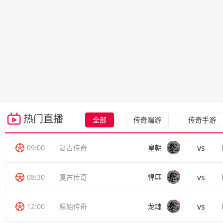
热门直播
全部
传奇端游
传奇手游
vs
09:00
复古传奇
皇朝
vs
08:30
复古传奇
悍匪
vs
12:00
原始传奇
龙魂